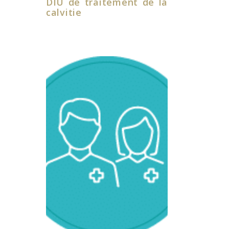
DIU de traitement de la
calvitie
Des spécialistes
reconnus
Notre équipe est
composée de
docteurs,
chirurgiens diplômés
dans leur secteur de
compétence. La
Clinique Duquesne
travaille uniquement
avec des praticiens
expérimentés dans
leur domaine.