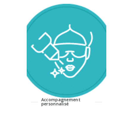
Nous répondons à
vos questions
Nos spécialistes
répondent à toutes vos
questions et effectuent
un examen préalable
avant toute opération,
afin de convenir avec
vous de la solution la
plus adaptée à vos
besoins.
Accompagnement
personnalisé