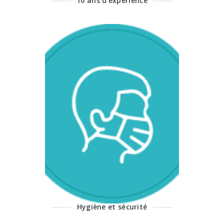
10 ans d'expérience
Des mesures
d'hygiène
respectées
Exerçant dans une
Clinique médicale, nos
spécialistes pratiquent
leur métier et toutes
les opérations, même
les plus bénignes, dans
le respect le plus
stricte des règles
d’hygiène, de sécurité et
de déontologie.
Hygiène et sécurité