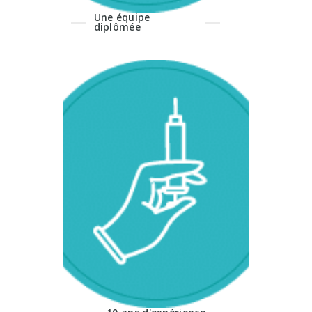
Une équipe
diplômée
Des méthodes qui
ont fait leur preuve
Nos médecins exercent
en chirurgie, médecine
esthétique,
dermatologique et laser
depuis plus de 10 ans.
Cette expérience
acquise depuis des
années permet une
connaissance parfaite
du matériel et des
méthodes.