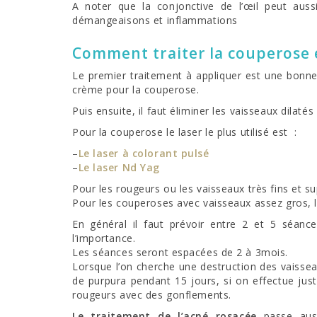
A noter que la conjonctive de l’œil peut aussi
démangeaisons et inflammations
Comment traiter la couperose e
Le premier traitement à appliquer est une bonne 
crème pour la couperose.
Puis ensuite, il faut éliminer les vaisseaux dilat
Pour la couperose le laser le plus utilisé est :
–
Le laser à colorant pulsé
–
Le laser Nd Yag
Pour les rougeurs ou les vaisseaux très fins et sup
Pour les couperoses avec vaisseaux assez gros, le
En général il faut prévoir entre 2 et 5 séanc
l’importance.
Les séances seront espacées de 2 à 3mois.
Lorsque l’on cherche une destruction des vaissea
de purpura pendant 15 jours, si on effectue jus
rougeurs avec des gonflements.
Le traitement de l’acné rosacée
passe auss