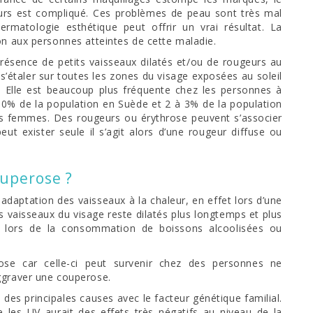
urs est compliqué. Ces problèmes de peau sont très mal
ermatologie esthétique peut offrir un vrai résultat. La
on aux personnes atteintes de cette maladie.
résence de petits vaisseaux dilatés et/ou de rougeurs au
t s’étaler sur toutes les zones du visage exposées au soleil
. Elle est beaucoup plus fréquente chez les personnes à
 10% de la population en Suède et 2 à 3% de la population
les femmes. Des rougeurs ou érythrose peuvent s’associer
eut exister seule il s’agit alors d’une rougeur diffuse ou
ouperose ?
ptation des vaisseaux à la chaleur, en effet lors d’une
les vaisseaux du visage reste dilatés plus longtemps et plus
u lors de la consommation de boissons alcoolisées ou
ose car celle-ci peut survenir chez des personnes ne
ggraver une couperose.
e des principales causes avec le facteur génétique familial.
les UV aurait des effets très négatifs au niveau de la