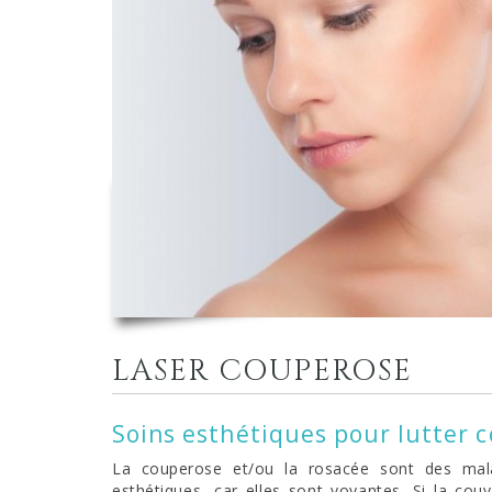
LASER COUPEROSE
Soins esthétiques pour lutter 
La couperose et/ou la rosacée sont des mal
esthétiques, car elles sont voyantes. Si la co