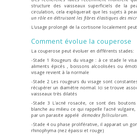
structure des vaisseaux superficiels de la p
circulation, cela expliquerait que les sujets à pe
un rôle en détruisant les fibres élastiques des micr
L’usage prolongé de la cortisone localement peu
Comment évolue la couperose
La couperose peut évoluer en différents stades:
-Stade 1 Rougeurs du visage : à ce stade le vis
aliments épicés , boissons alcoolisées ou émoti
visage revient à la normale
-Stade 2 Les rougeurs du visage sont constantes,
récupérer un diamètre normal. Ici se trouve assoc
vaisseaux très dilatés
-Stade 3 L’acné rosacée, ce sont des boutons
blanche au milieu ce qui rappelle l’acné vulgaire
par un parasite appelé
demodex folliculorum
.
-Stade 4 ou phase proliférative, il apparait un g
rhinophyma (nez épaissi et rouge)