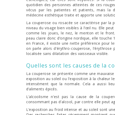
quotidien des personnes atteintes de ces rouge
vécus par les patientes et patients, mais la d
médecine esthétique traite et apporte une soluti
La couperose ou rosacée se caractérise par la p
niveau du visage bien visibles à l’œil nu. Elle peu
comme les joues, le nez, le menton et le front
peau claire donc d’origine nordique, elle touche
en France, il existe une nette préférence pour 
on parle alors d’érythro-couperose, l’érythrose p
localisée sans dilatation des vaisseaux visible.
Quelles sont les causes de la c
La couperose se présente comme une mauvaise ada
exposition au soleil ou l’exposition à la chaleur 
intensément que la normale. Cela a aussi lie
d’aliments épicés.
L’alcoolisme n’est pas la cause de la couper
consommant pas d’alcool, par contre elle peut a
L’exposition au froid intense et au soleil sont un
Des recherches faites récemment montrent que 