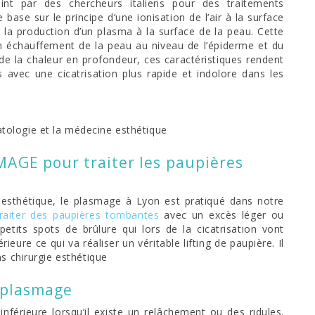
t par des chercheurs italiens pour des traitements
base sur le principe d’une ionisation de l’air à la surface
 la production d’un plasma à la surface de la peau. Cette
n échauffement de la peau au niveau de l’épiderme et du
de la chaleur en profondeur, ces caractéristiques rendent
s avec une cicatrisation plus rapide et indolore dans les
ologie et la médecine esthétique
AGE pour traiter les paupières
gie esthétique, le plasmage à Lyon est pratiqué dans notre
traiter des paupières tombantes
avec un excès léger ou
tits spots de brûlure qui lors de la cicatrisation vont
ieure ce qui va réaliser un véritable lifting de paupière. Il
s chirurgie esthétique
r plasmage
nférieure lorsqu’il existe un relâchement ou des ridules.