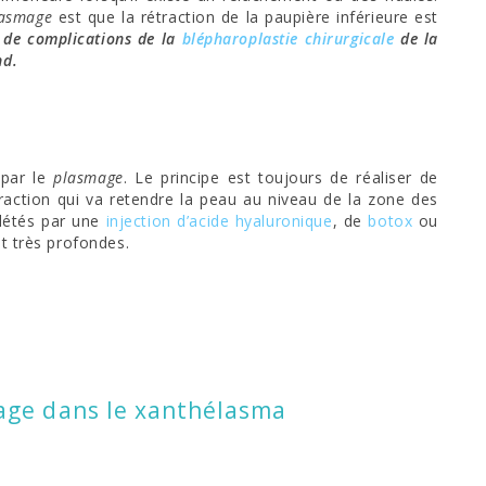
lasmage
est que la rétraction de la paupière inférieure est
e de complications de la
blépharoplastie chirurgicale
de la
nd.
 par le
plasmage
. Le principe est toujours de réaliser de
traction qui va retendre la peau au niveau de la zone des
plétés par une
injection d’acide hyaluronique
, de
botox
ou
nt très profondes.
age dans le xanthélasma