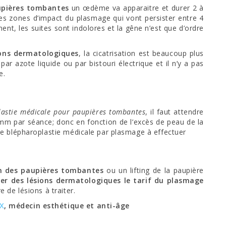
upières tombantes
un œdème va apparaitre et durer 2 à
les zones d’impact du plasmage qui vont persister entre 4
ent, les suites sont indolores et la gêne n’est que d’ordre
ons dermatologiques
, la cicatrisation est beaucoup plus
par azote liquide ou par bistouri électrique et il n’y a pas
e.
lastie médicale pour paupières tombantes
, il faut attendre
 mm par séance; donc en fonction de l’excès de peau de la
e blépharoplastie médicale par plasmage à effectuer
n des paupières tombantes
ou un lifting de la paupière
ter des lésions dermatologiques le tarif du plasmage
 de lésions à traiter.
X
, médecin esthétique et anti-âge