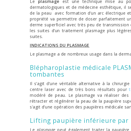
Le
plasmage
est une technique mise au poin
dermatologiques et de médecine esthétique, il se 
de la peau avec formation d’un arc électrique et
propriété va permettre de doser parfaitement u
derme superficiel avec très peu de transmission 
les suites d’un traitement plasmage plus légère
suites.
INDICATIONS DU PLASMAGE
Le plasmage a de nombreux usage dans la dermat
Blépharoplastie médicale PLASM
tombantes
Il s’agit d’une véritable alternative à la chirur
centre laser avec de très bons résultats pour
modéré de peau. Le plasmage va réaliser des pe
rétracter et régénérer la peau de la paupière supér
s’agit d’une opération des paupières médicale san
Lifting paupière inférieure pa
Le
plasmage
peut également traiter la paupière i