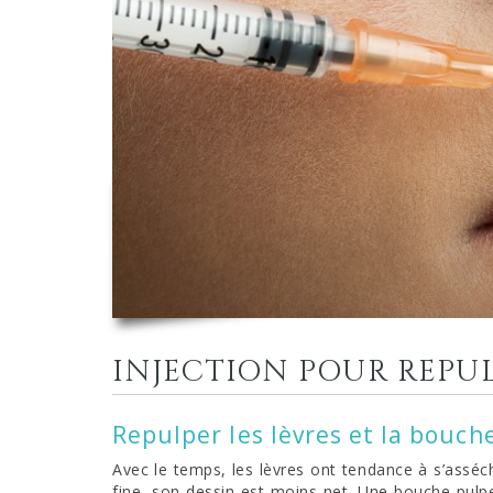
INJECTION POUR REPUL
Repulper les lèvres et la bouch
Avec le temps, les lèvres ont tendance à s’asséc
fine, son dessin est moins net. Une bouche pulp