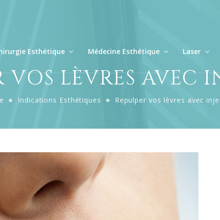
hirurgie Esthétique
Médecine Esthétique
Laser
 VOS LÈVRES AVEC 
e
Indications Esthétiques
Repulper vos lèvres avec inje