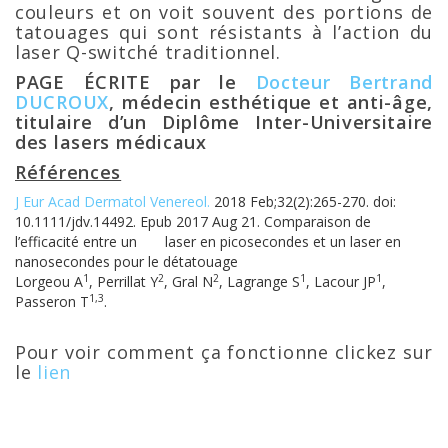
couleurs et on voit souvent des portions de
tatouages qui sont résistants à l’action du
laser Q-switché traditionnel.
PAGE ÉCRITE par le
Docteur Bertrand
DUCROUX
, médecin esthétique et anti-âge,
titulaire d’un Diplôme Inter-Universitaire
des lasers médicaux
Références
J Eur Acad Dermatol Venereol.
2018 Feb;32(2):265-270. doi:
10.1111/jdv.14492. Epub 2017 Aug 21. Comparaison de
l’efficacité entre un laser en picosecondes et un laser en
nanosecondes pour le détatouage
1
2
2
1
1
Lorgeou A
, Perrillat Y
, Gral N
, Lagrange S
, Lacour JP
,
1,
3
Passeron T
.
Pour voir comment ça fonctionne clickez sur
le
lien