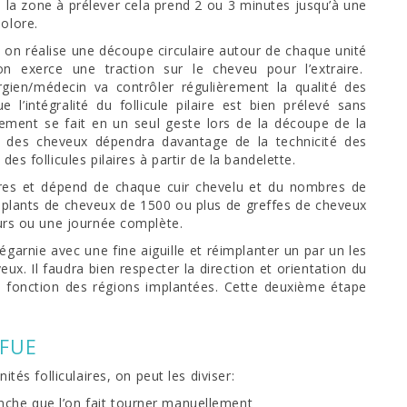
e la zone à prélever cela prend 2 ou 3 minutes jusqu’à une
olore.
m on réalise une découpe circulaire autour de chaque unité
 on exerce une traction sur le cheveu pour l’extraire.
rgien/médecin va contrôler régulièrement la qualité des
 l’intégralité du follicule pilaire est bien prélevé sans
ement se fait en un seul geste lors de la découpe de la
fe des cheveux dépendra davantage de la technicité des
es follicules pilaires à partir de la bandelette.
ures et dépend de chaque cuir chevelu et du nombres de
 implants de cheveux de 1500 ou plus de greffes de cheveux
jours ou une journée complète.
égarnie avec une fine aiguille et réimplanter un par un les
ux. Il faudra bien respecter la direction et orientation du
n fonction des régions implantées. Cette deuxième étape
 FUE
ités folliculaires, on peut les diviser:
nche que l’on fait tourner manuellement