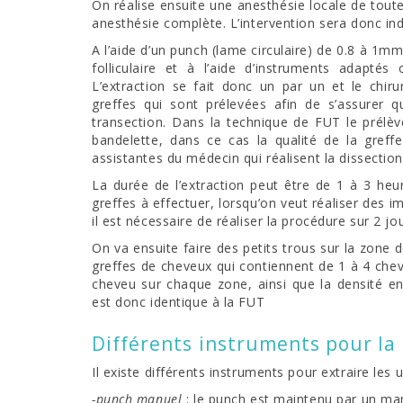
On réalise ensuite une anesthésie locale de tout
anesthésie complète. L’intervention sera donc ind
A l’aide d’un punch (lame circulaire) de 0.8 à 1m
folliculaire et à l’aide d’instruments adaptés
L’extraction se fait donc un par un et le chiru
greffes qui sont prélevées afin de s’assurer que
transection. Dans la technique de FUT le prélèv
bandelette, dans ce cas la qualité de la gref
assistantes du médecin qui réalisent la dissection d
La durée de l’extraction peut être de 1 à 3 he
greffes à effectuer, lorsqu’on veut réaliser des
il est nécessaire de réaliser la procédure sur 2 
On va ensuite faire des petits trous sur la zone d
greffes de cheveux qui contiennent de 1 à 4 cheve
cheveu sur chaque zone, ainsi que la densité e
est donc identique à la FUT
Différents instruments pour la
Il existe différents instruments pour extraire les un
-punch manuel
: le punch est maintenu par un ma