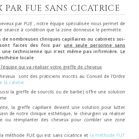
 PAR FUE SANS CICATRICE
 cheveux par FUE , notre équipe spécialisée nous permet de
ar séance à condition que la zone donneuse le permette.
s de nombreuses cliniques capillaires ou cabinets soi-
 sont faites des fois par
une seule personne sans
une technicienne qui n’est même pas infirmière. Le
esthésie locale
l’équipe qui va réaliser votre greffe de cheveux
cheveux sont des praticiens inscrits au Conseil de l’Ordre
 la calvitie
ussi la greffe de sourcils ou de barbe) offre une solution
mme
te, la greffe capillaire devient une solution pour lutter
in de notre clinique esthétique, le chirurgien va réaliser
zone ou réimplanter des cheveux pour combler une zone
: la méthode FUE qui est sans cicatrice et
la méthod
e FUT